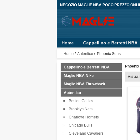
NEGOZIO MAGLIE NBA POCO PREZZO ONLI
Home
Cappellino e Berretti NBA
Bambino
Pantaloncini
Person
Home
/
Autentico
/ Phoenix Suns
Phoenix
Cappellino e Berretti NBA
Maglie NBA Nike
Visual
Maglie NBA Throwback
Autentico
Boston Celtics
Brooklyn Nets
Charlotte Hornets
Chicago Bulls
Cleveland Cavaliers