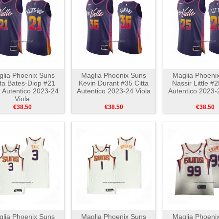
lia Phoenix Suns
Maglia Phoenix Suns
Maglia Phoeni
ta Bates-Diop #21
Kevin Durant #35 Citta
Nassir Little #2
a Autentico 2023-24
Autentico 2023-24 Viola
Autentico 2023-
Viola
€38.50
€38.50
€38.50
lia Phoenix Suns
Maglia Phoenix Suns
Maglia Phoeni