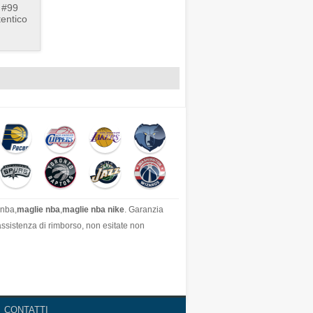
 #99
tentico
 nba,
maglie nba
,
maglie nba nike
. Garanzia
'assistenza di rimborso, non esitate non
CONTATTI