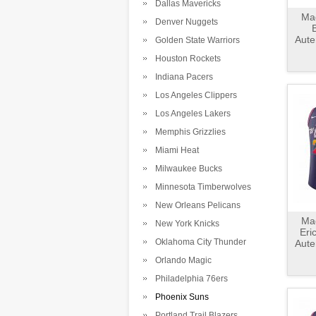
Dallas Mavericks
Mag
Denver Nuggets
B
Aute
Golden State Warriors
Houston Rockets
Indiana Pacers
Los Angeles Clippers
Los Angeles Lakers
Memphis Grizzlies
Miami Heat
Milwaukee Bucks
Minnesota Timberwolves
New Orleans Pelicans
Mag
New York Knicks
Eri
Oklahoma City Thunder
Aute
Orlando Magic
Philadelphia 76ers
Phoenix Suns
Portland Trail Blazers