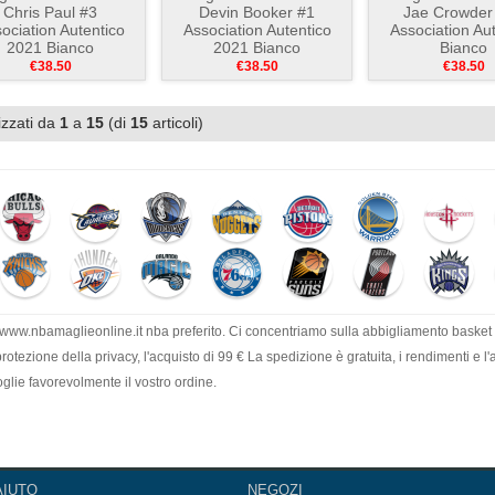
Chris Paul #3
Devin Booker #1
Jae Crowder
ociation Autentico
Association Autentico
Association Au
2021 Bianco
2021 Bianco
Bianco
€38.50
€38.50
€38.50
izzati da
1
a
15
(di
15
articoli)
 www.nbamaglieonline.it nba preferito. Ci concentriamo sulla abbigliamento basket
tezione della privacy, l'acquisto di 99 € La spedizione è gratuita, i rendimenti e l
lie favorevolmente il vostro ordine.
AIUTO
NEGOZI