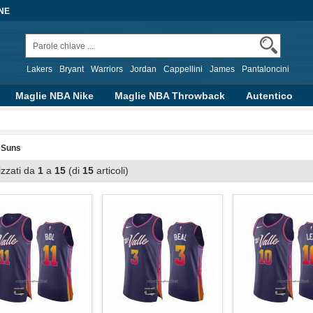
NE
Lakers
Bryant
Warriors
Jordan
Cappellini
James
Pantaloncini
Maglie NBA Nike
Maglie NBA Throwback
Autentico
alizzate
Abbigliamento Basket
Altre Serie
 Suns
izzati da
1
a
15
(di
15
articoli)