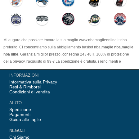
Mi auguro che possiate trovare la tua maglia www.nbamaglieonline.it nba
preferito. Ci concentriamo sulla abbigliamento basket nba,
maglie nba
,
maglie
nba nike
. Garanzia miglior prezzo, consegna 24 / 48H, 100% di protezione
della privacy, l'acquisto di 99 € La spedizione è gratuita, i rendimenti e
l'assistenza di rimborso, non esitate non comprare.Conveniente, servizio
INFORMAZIONI
cortese, accoglie favorevolmente il vostro ordine.
Informativa sulla Privacy
Resi & Rimborsi
Condizioni di vendita
AIUTO
Spedizione
Pagamenti
Guida alle taglie
NEGOZI
Chi Siamo