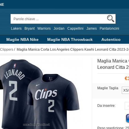
NE
Lakers
Bryant
Warriors
Jordan
Cappellini
James
Pantaloncini
Maglie NBA Nike
Maglie NBA Throwback
Autentico
alizzate
Abbigliamento Basket
Altre Serie
Clippers
/ Maglia Manica Corta Los Angeles Clippers Kawhi Leonard Citta 2023-2
Maglia Manica 
Leonard Citta 
€
Maglie Taglia
Da inserire:
Peso spedizione: 2