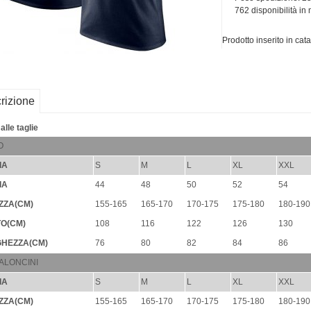
762 disponibilità i
Prodotto inserito in ca
rizione
alle taglie
O
IA
S
M
L
XL
XXL
IA
44
48
50
52
54
ZZA(CM)
155-165
165-170
170-175
175-180
180-190
O(CM)
108
116
122
126
130
HEZZA(CM)
76
80
82
84
86
ALONCINI
IA
S
M
L
XL
XXL
ZZA(CM)
155-165
165-170
170-175
175-180
180-190