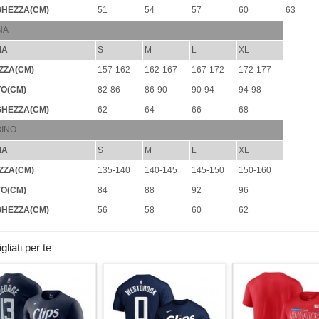
HEZZA(CM)
51
54
57
60
63
NA
IA
S
M
L
XL
ZZA(CM)
157-162
162-167
167-172
172-177
O(CM)
82-86
86-90
90-94
94-98
HEZZA(CM)
62
64
66
68
INO
IA
S
M
L
XL
ZZA(CM)
135-140
140-145
145-150
150-160
O(CM)
84
88
92
96
HEZZA(CM)
56
58
60
62
liati per te