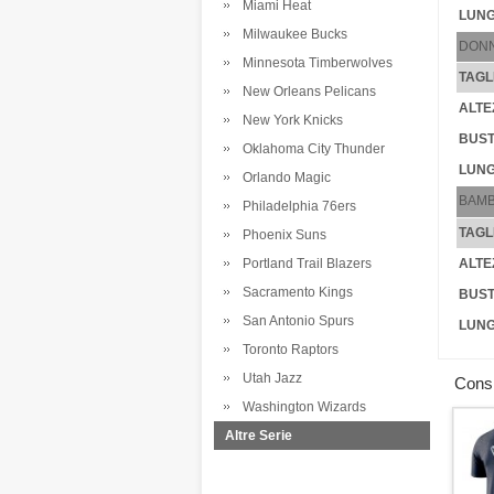
Miami Heat
LUNG
Milwaukee Bucks
DON
Minnesota Timberwolves
TAGL
New Orleans Pelicans
ALTE
New York Knicks
BUST
Oklahoma City Thunder
LUNG
Orlando Magic
BAMB
Philadelphia 76ers
TAGL
Phoenix Suns
Portland Trail Blazers
ALTE
Sacramento Kings
BUST
San Antonio Spurs
LUNG
Toronto Raptors
Utah Jazz
Consig
Washington Wizards
Altre Serie