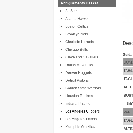
Abbigliamento Basket
All Star
Atlanta Hawks
Boston Celtics
Brooklyn Nets
Charlotte Hornets
Desc
Chicago Bulls
Guida 
Cleveland Cavaliers
UOM
Dallas Mavericks
TAGL
Denver Nuggets
TAGL
Detroit Pistons
ALTE
Golden State Warriors
BUST
Houston Rockets
Indiana Pacers
LUNG
Los Angeles Clippers
PANT
Los Angeles Lakers
TAGL
Memphis Grizzlies
ALTE