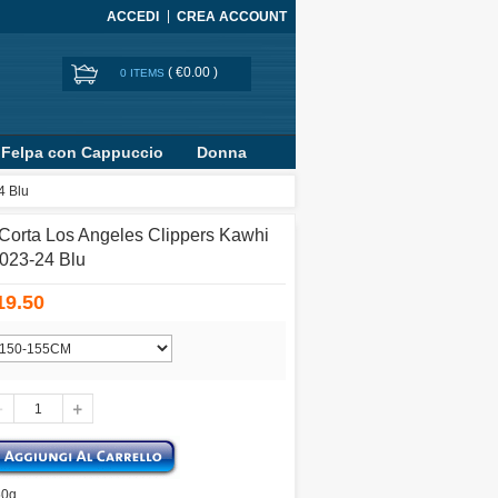
ACCEDI
CREA ACCOUNT
(
€0.00
)
0 ITEMS
Felpa con Cappuccio
Donna
4 Blu
Corta Los Angeles Clippers Kawhi
2023-24 Blu
19.50
50g.