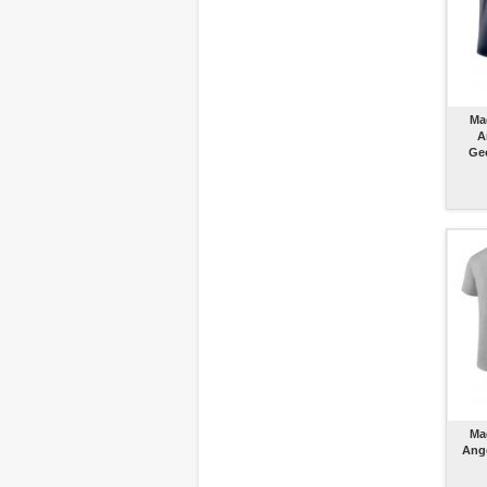
Ma
A
Geo
Ma
Ang