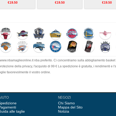
€19.50
€19.50
€19.50
 www.nbamaglieonline.it nba preferito. Ci concentriamo sulla abbigliamento basket
tezione della privacy, l'acquisto di 99 € La spedizione è gratuita, i rendimenti e l
lie favorevolmente il vostro ordine.
AIUTO
NEGOZI
Spedizione
Chi Siamo
Pagamenti
Mappa del Sito
uida alle taglie
Notizia