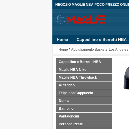
NEGOZIO MAGLIE NBA POCO PREZZO ONLI
Home
Cappellino e Berretti NBA
Bambino
Pantaloncini
Person
Home
/
Abbigliamento Basket
/
Los Angeles 
Cappellino e Berretti NBA
Maglie NBA Nike
Maglie NBA Throwback
Autentico
Felpa con Cappuccio
Donna
Bambino
Pantaloncini
Personalizzate