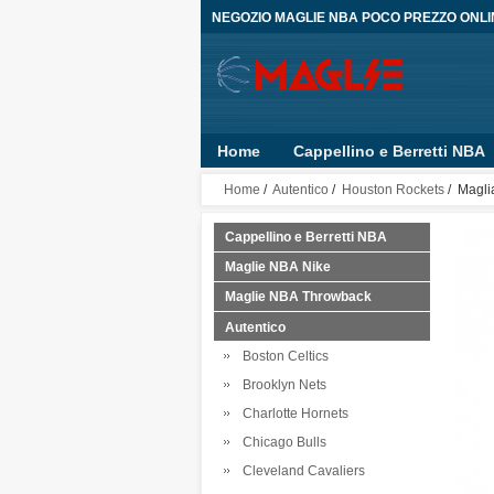
NEGOZIO MAGLIE NBA POCO PREZZO ONLI
Home
Cappellino e Berretti NBA
Bambino
Pantaloncini
Person
Home
/
Autentico
/
Houston Rockets
/ Magli
Cappellino e Berretti NBA
Maglie NBA Nike
Maglie NBA Throwback
Autentico
Boston Celtics
Brooklyn Nets
Charlotte Hornets
Chicago Bulls
Cleveland Cavaliers