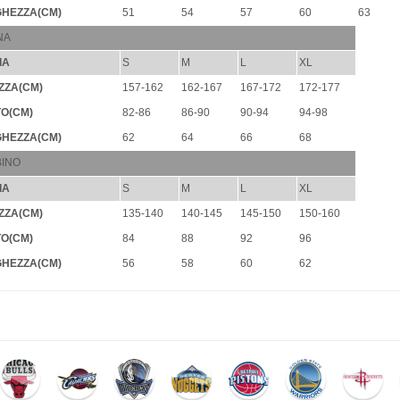
HEZZA(CM)
51
54
57
60
63
NA
IA
S
M
L
XL
ZZA(CM)
157-162
162-167
167-172
172-177
O(CM)
82-86
86-90
90-94
94-98
HEZZA(CM)
62
64
66
68
INO
IA
S
M
L
XL
ZZA(CM)
135-140
140-145
145-150
150-160
O(CM)
84
88
92
96
HEZZA(CM)
56
58
60
62