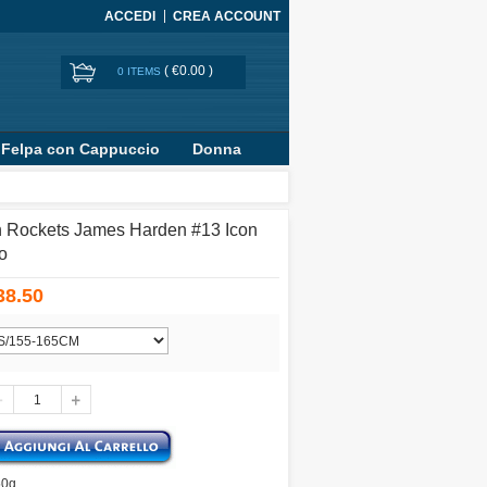
ACCEDI
CREA ACCOUNT
(
€0.00
)
0 ITEMS
Felpa con Cappuccio
Donna
n Rockets James Harden #13 Icon
o
38.50
50g.