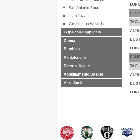
LUNG
San Antonio Spurs
DON
Utah Jazz
TAGL
Washington Wizards
ALTE
Felpa con Cappuccio
BUST
Donna
LUNG
Bambino
BAMB
Pantaloncini
Personalizzate
TAGL
Abbigliamento Basket
ALTE
Altre Serie
BUST
LUNG