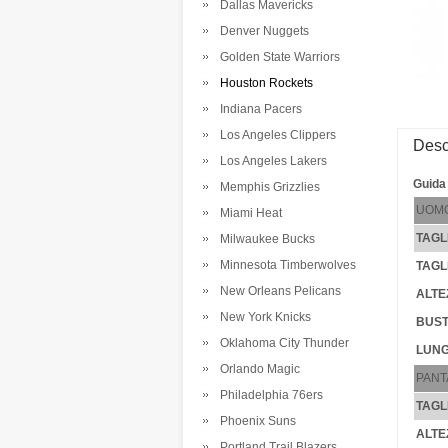
Dallas Mavericks
Denver Nuggets
Golden State Warriors
Houston Rockets
Indiana Pacers
Los Angeles Clippers
Desc
Los Angeles Lakers
Guida 
Memphis Grizzlies
UOM
Miami Heat
TAGL
Milwaukee Bucks
Minnesota Timberwolves
TAGL
New Orleans Pelicans
ALTE
New York Knicks
BUST
Oklahoma City Thunder
LUNG
Orlando Magic
PANT
Philadelphia 76ers
TAGL
Phoenix Suns
ALTE
Portland Trail Blazers