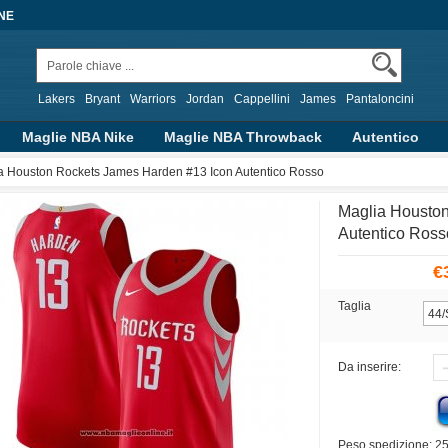
NE
Lakers
Bryant
Warriors
Jordan
Cappellini
James
Pantaloncini
Maglie NBA Nike
Maglie NBA Throwback
Autentico
alizzate
Abbigliamento Basket
Altre Serie
a Houston Rockets James Harden #13 Icon Autentico Rosso
Maglia Housto
Autentico Ross
€
Taglia
Da inserire:
Peso spedizione: 2