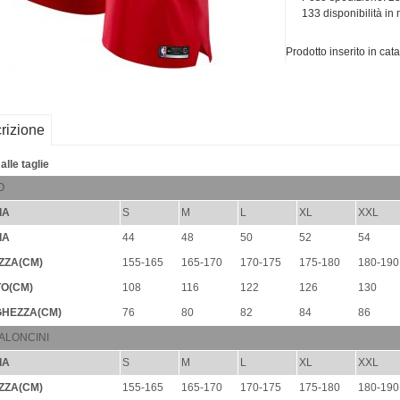
133 disponibilità i
Prodotto inserito in cat
rizione
alle taglie
O
IA
S
M
L
XL
XXL
IA
44
48
50
52
54
ZZA(CM)
155-165
165-170
170-175
175-180
180-190
O(CM)
108
116
122
126
130
HEZZA(CM)
76
80
82
84
86
ALONCINI
IA
S
M
L
XL
XXL
ZZA(CM)
155-165
165-170
170-175
175-180
180-190